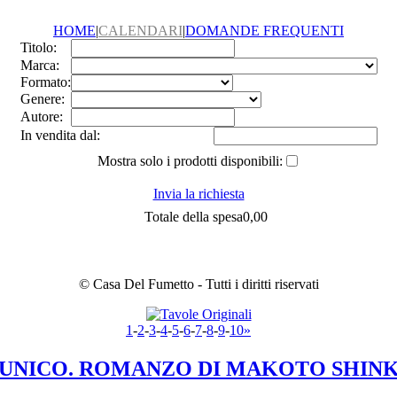
HOME
|
CALENDARI
|
DOMANDE FREQUENTI
Titolo:
Marca:
Formato:
Genere:
Autore:
In vendita dal:
Mostra solo i prodotti disponibili:
Invia la richiesta
Totale della spesa
0,00
© Casa Del Fumetto - Tutti i diritti riservati
1
-
2
-
3
-
4
-
5
-
6
-
7
-
8
-
9
-
10
»
 UNICO. ROMANZO DI MAKOTO SHINK