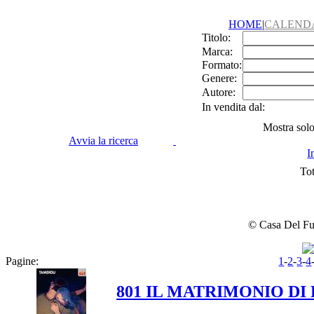
HOME
|
CALEND
Titolo:
Marca:
Formato:
Genere:
Autore:
In vendita dal:
Mostra solo 
Avvia la ricerca
I
Tot
© Casa Del Fume
Pagine:
1
-
2
-
3
-
4
801 IL MATRIMONIO DI 